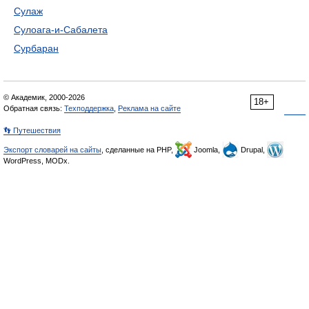
Сулаж
Сулоага-и-Сабалета
Сурбаран
© Академик, 2000-2026
18+
Обратная связь:
Техподдержка
,
Реклама на сайте
👣 Путешествия
Экспорт словарей на сайты
, сделанные на PHP,
Joomla,
Drupal,
WordPress, MODx.