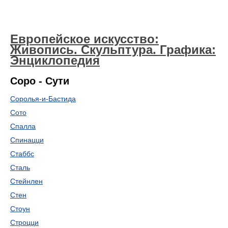
Европейское искусство:
Живопись. Скульптура. Графика:
Энциклопедия
Соро - Сути
Соролья-и-Бастида
Сото
Спалла
Спинацци
Стаббс
Сталь
Стейнлен
Стен
Стоун
Строцци